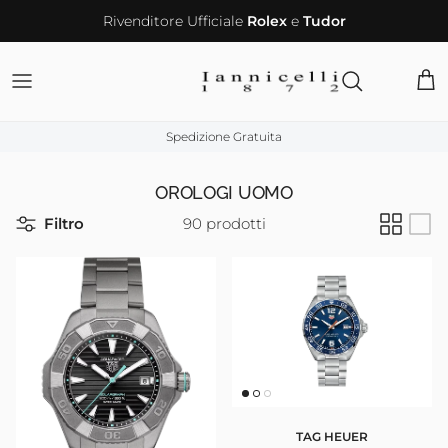
Passa ai contenuti
Rivenditore Ufficiale
Rolex
e
Tudor
Carr
Spedizione Gratuita
OROLOGI UOMO
Filtro
90 prodotti
TAG HEUER