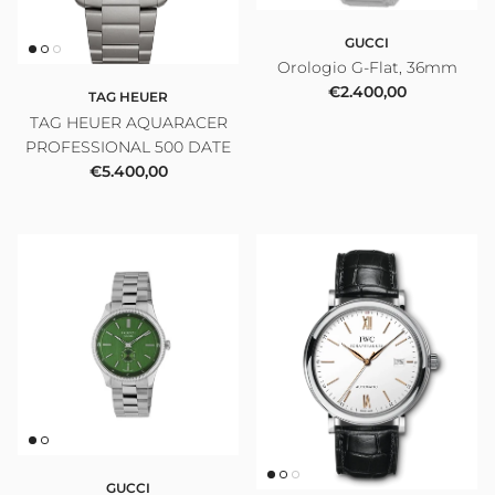
GUCCI
Orologio G-Flat, 36mm
Prezzo normale
€2.400,00
TAG HEUER
TAG HEUER AQUARACER
PROFESSIONAL 500 DATE
Prezzo normale
€5.400,00
GUCCI