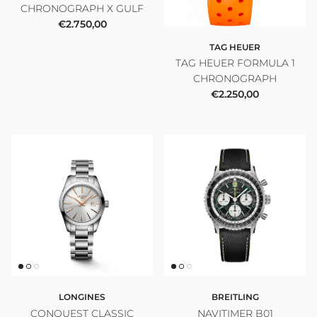
CHRONOGRAPH X GULF
Prezzo normale
€2.750,00
TAG HEUER
TAG HEUER FORMULA 1
CHRONOGRAPH
Prezzo normale
€2.250,00
LONGINES
BREITLING
CONQUEST CLASSIC
NAVITIMER B01