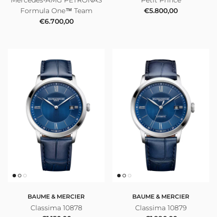
Mercedes-AMG PETRONAS
Petit Prince
Prezzo normale
Formula One™ Team
€5.800,00
Prezzo normale
€6.700,00
BAUME & MERCIER
BAUME & MERCIER
Classima 10878
Classima 10879