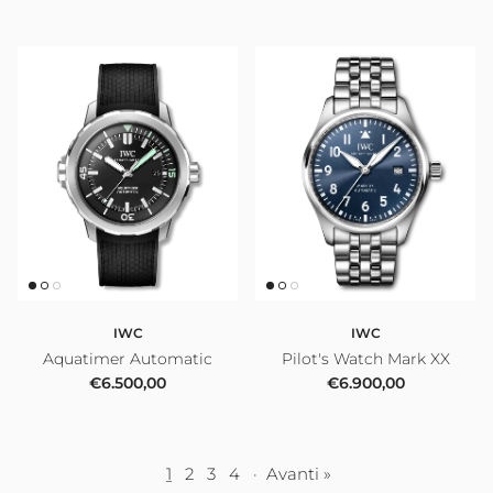
IWC
IWC
Aquatimer Automatic
Pilot's Watch Mark XX
Prezzo normale
Prezzo normale
€6.500,00
€6.900,00
1
2
3
4
·
Avanti »