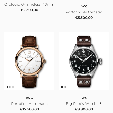
Orologio G-Timeless, 40mm
IWC
Prezzo normale
€2.200,00
Portofino Automatic
Prezzo normale
€5.300,00
IWC
IWC
Portofino Automatic
Big Pilot’s Watch 43
Prezzo normale
Prezzo normale
€15.600,00
€9.900,00