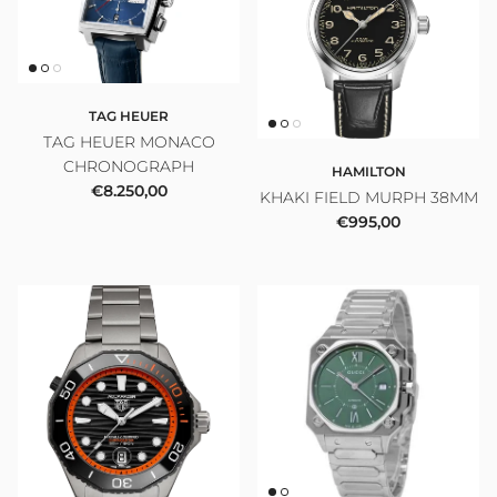
TAG HEUER
TAG HEUER MONACO
CHRONOGRAPH
HAMILTON
Prezzo normale
€8.250,00
KHAKI FIELD MURPH 38MM
Prezzo normale
€995,00