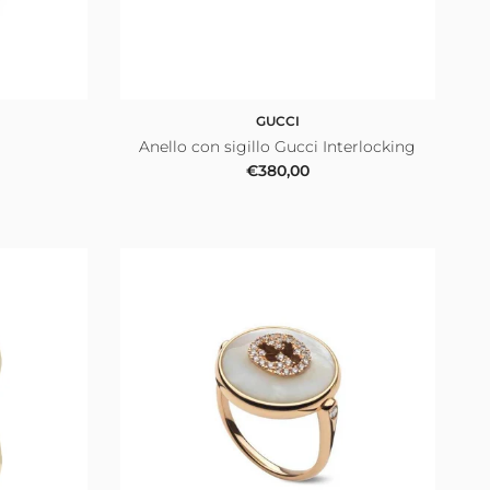
GUCCI
Anello con sigillo Gucci Interlocking
le
Prezzo normale
€380,00