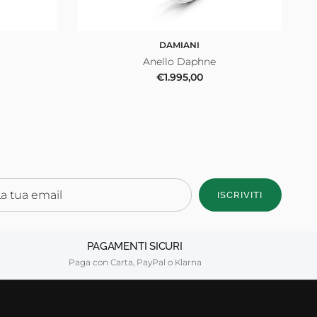
DAMIANI
Anello Daphne
le
Prezzo normale
€1.995,00
ISCRIVITI
PAGAMENTI SICURI
Paga con Carta, PayPal o Klarna