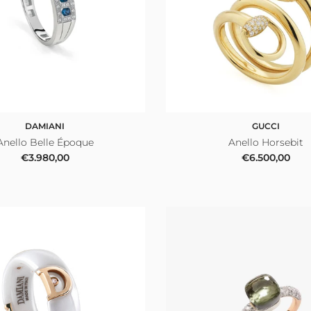
DAMIANI
GUCCI
Anello Belle Époque
Anello Horsebit
Prezzo normale
Prezzo norma
€3.980,00
€6.500,00