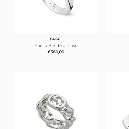
GUCCI
Anello Blind For Love
Prezzo normale
€380,00