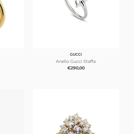
GUCCI
Anello Gucci Staffa
le
Prezzo normale
€290,00