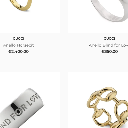
GUCCI
GUCCI
Anello Horsebit
Anello Blind for Lo
Prezzo normale
Prezzo norm
€2.400,00
€350,00