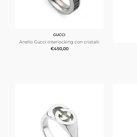
GUCCI
Anello Gucci Interlocking con cristalli
Prezzo normale
€450,00