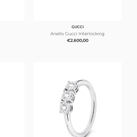
GUCCI
Anello Gucci Interlocking
le
Prezzo normale
€2.600,00