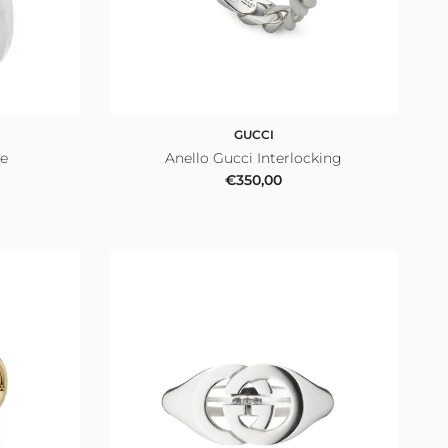
GUCCI
ve
Anello Gucci Interlocking
ale
Prezzo normale
€350,00