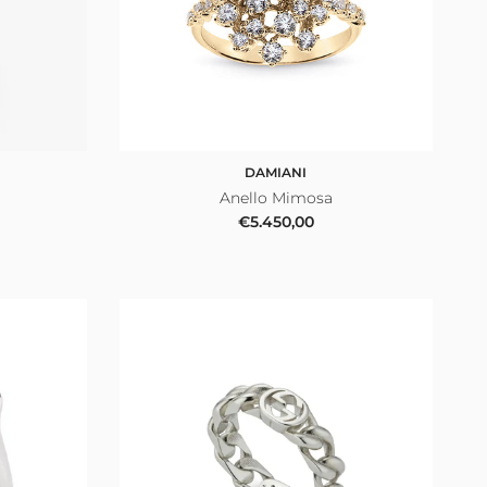
DAMIANI
Anello Mimosa
le
Prezzo normale
€5.450,00