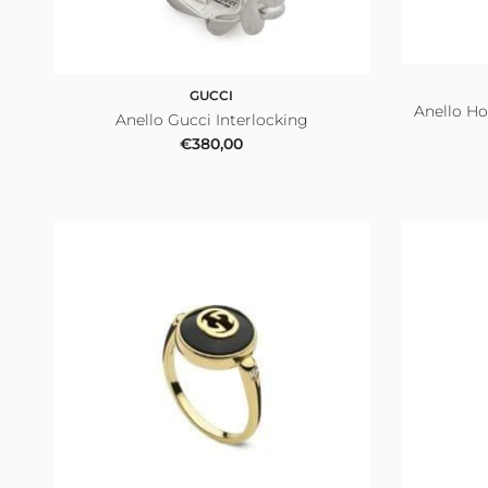
GUCCI
Anello Ho
Anello Gucci Interlocking
Prezzo normale
€380,00