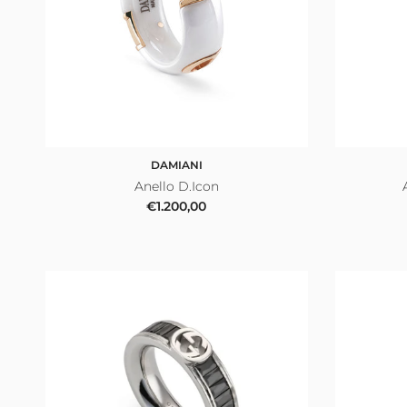
DAMIANI
Anello D.Icon
Prezzo normale
€1.200,00