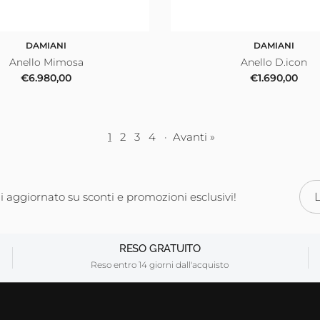
DAMIANI
DAMIANI
Anello Mimosa
Anello D.icon
Prezzo normale
Prezzo norma
€6.980,00
€1.690,00
1
2
3
4
·
Avanti »
 aggiornato su sconti e promozioni esclusivi!
RESO GRATUITO
Reso entro 14 giorni dall'acquisto