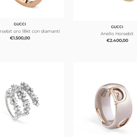
GUCCI
GUCCI
rsebit oro 18kt con diamanti
Anello Horsebit
Prezzo normale
€1.500,00
Prezzo norma
€2.400,00