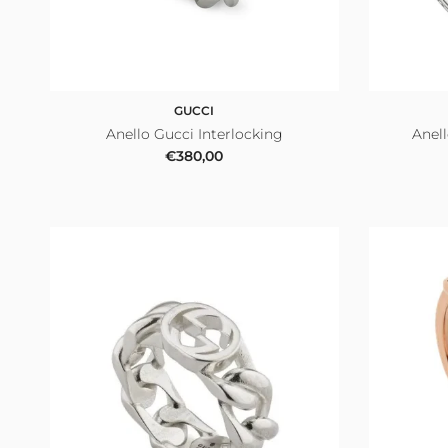
GUCCI
Anello Gucci Interlocking
Anell
Prezzo normale
€380,00