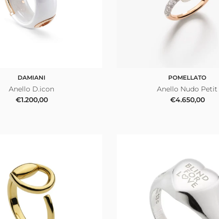
DAMIANI
POMELLATO
Anello D.icon
Anello Nudo Petit
Prezzo normale
Prezzo norma
€1.200,00
€4.650,00