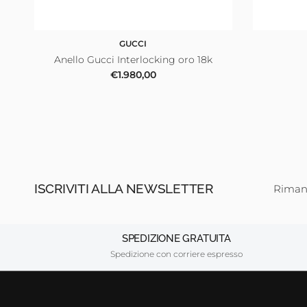
GUCCI
Anello Gucci Interlocking oro 18k
Prezzo normale
€1.980,00
ISCRIVITI ALLA NEWSLETTER
Rimani
SPEDIZIONE GRATUITA
Spedizione con corriere espresso